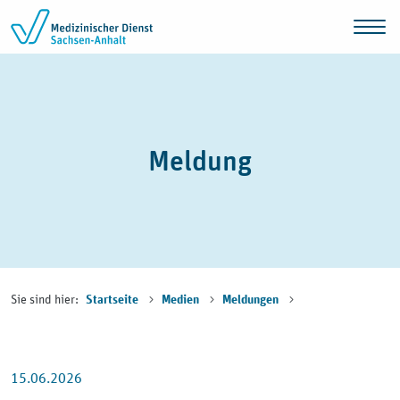
Zum Inhalt springen
Meldung
Sie sind hier:
Startseite
Medien
Meldungen
15.06.2026