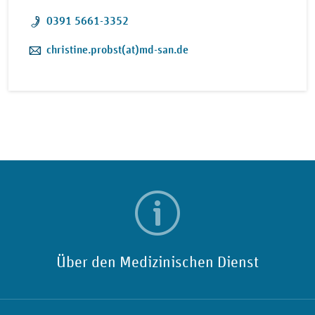
Telefon:
0391 5661-3352
E-Mail:
christine.probst(at)md-san.de
Über den Medizinischen Dienst