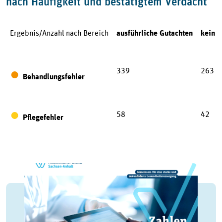
nach Häufigkeit und bestätigtem Verdacht
Ergebnis/Anzahl nach Bereich
ausführliche Gutachten
kein F
339
263
●
Behandlungsfehler
●
58
42
Pflegefehler