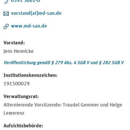
Telefon:
0391 5661-0
E-Mail:
vorstand(at)md-san.de
www.md-san.de
Vorstand:
Jens Hennicke
Veröffentlichung gemäß § 279 Abs. 4 SGB V und § 282 SGB V
Institutionskennzeichen:
191500029
Verwaltungsrat:
Alternierende Vorsitzende: Traudel Gemmer und Helge
Lewerenz
Aufsichtsbehörde: