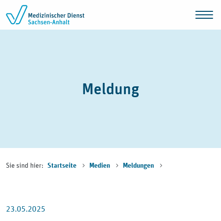
Zum Inhalt springen
Meldung
Sie sind hier:
Startseite
Medien
Meldungen
23.05.2025