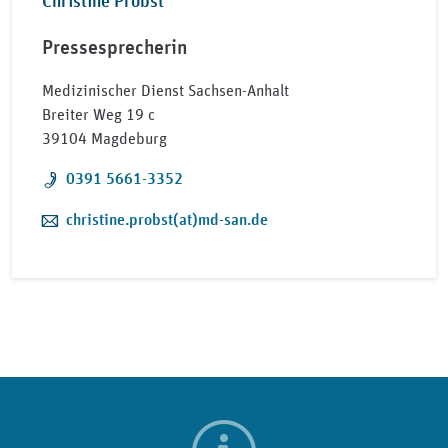
Christine Probst
Pressesprecherin
Medizinischer Dienst Sachsen-Anhalt
Breiter Weg 19 c
39104 Magdeburg
Telefon:
0391 5661-3352
E-Mail:
christine.probst(at)md-san.de