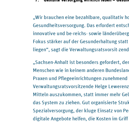
7.
Gestufte Versorgung wirklich leben – Gesund
„Wir brauchen eine bezahlbare, qualitativ h
Gesundheitsversorgung. Das erfordert entsc
innovative und be-reichs- sowie länderüberg
Fokus stärker auf der Gesunderhaltung stat
liegen“, sagt die Verwaltungsratsvorsit-ze
„Sachsen-Anhalt ist besonders gefordert, denn
Menschen wie in keinem anderen Bundesland. 
Praxen und Pflegeeinrichtungen zunehmend F
Verwaltungsratsvorsitzende Helge Lewerenz.
Mitteln auszukommen, statt immer mehr Geld
das System zu ziehen. Gut organisierte Stru
Spezialversorgung, der kluge Einsatz von Pe
digitale Angebote helfen, die Kosten im Griff