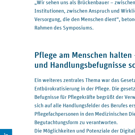
„Wir sehen uns als Brückenbauer – zwische
Institutionen, zwischen Anspruch und Wirklich
Versorgung, die den Menschen dient“, beton
Rahmen des Symposiums.
Pflege am Menschen halten 
und Handlungsbefugnisse s
Ein weiteres zentrales Thema war das Geset
Entbürokratisierung in der Pflege. Die geset
Befugnisse für Pflegekräfte begrüßt der Verw
sich auf alle Handlungsfelder des Berufes e
Pflegefachpersonen in den Medizinischen Die
Begutachtungsform zu verantworten.
Die Möglichkeiten und Potenziale der Digital
Zur LinkedIn Seite: https://www.linkedin.com/company