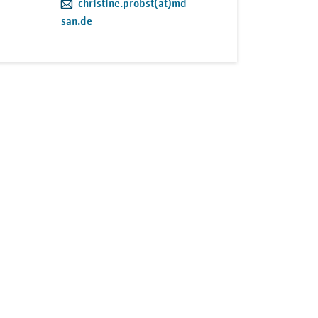
E-Mail:
christine.probst(at)md-
san.de