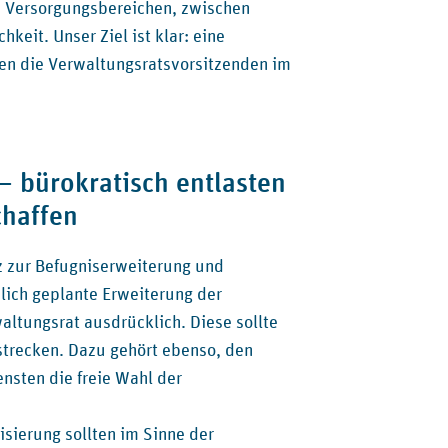
n Versorgungsbereichen, zwischen
keit. Unser Ziel ist klar: eine
en die Verwaltungsratsvorsitzenden im
– bürokratisch entlasten
chaffen
z zur Befugniserweiterung und
zlich geplante Erweiterung der
altungsrat ausdrücklich. Diese sollte
rstrecken. Dazu gehört ebenso, den
nsten die freie Wahl der
isierung sollten im Sinne der
/medizinischer-dienst-sachsen-anhalt