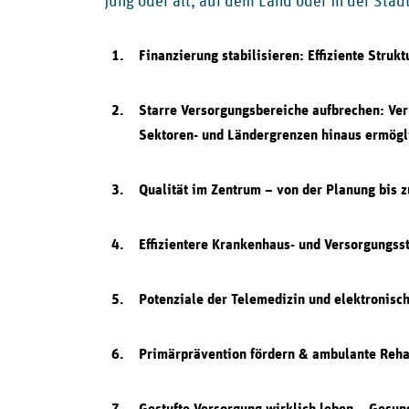
jung oder alt, auf dem Land oder in der Stadt
1.
Finanzierung stabilisieren: Effiziente Struk
2.
Starre Versorgungsbereiche aufbrechen: Ve
Sektoren- und Ländergrenzen hinaus ermögl
3.
Qualität im Zentrum – von der Planung bis z
4.
Effizientere Krankenhaus- und Versorgungss
5.
Potenziale der Telemedizin und elektronisc
6.
Primärprävention fördern & ambulante Rehab